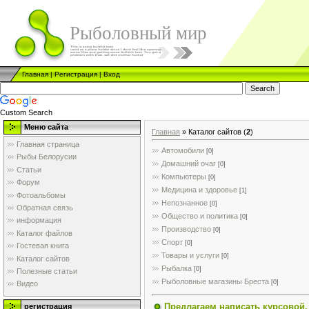
Рыболовный мир
Главная
|
Регистрация
|
Вход
Custom Search
Меню сайта
Главная
»
Каталог сайтов
(
2
)
Главная страница
Автомобили
[0]
Рыбы Белорусии
Домашний очаг
[0]
Статьи
Компьютеры
[0]
Форум
Медицина и здоровье
[1]
Фотоальбомы
Непознанное
[0]
Обратная связь
Общество и политика
[0]
информация
Производство
[0]
Каталог файлов
Спорт
[0]
Гостевая книга
Товары и услуги
[0]
Каталог сайтов
Рыбалка
[0]
Полезные статьи
Рыболовные магазины Бреста
[0]
Видео
Предлагаем написать курсовой
регистрация