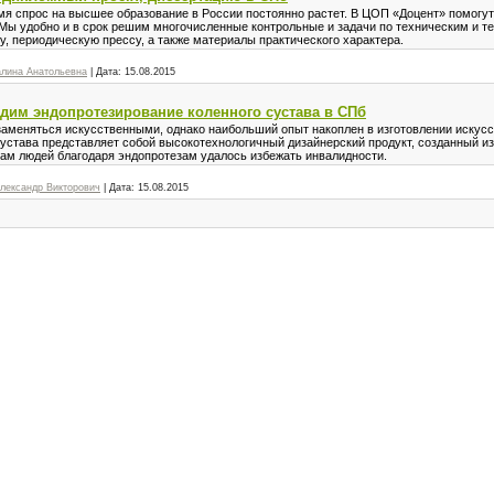
ремя спрос на высшее образование в России постоянно растет. В ЦОП «Доцент» помогу
 Мы удобно и в срок решим многочисленные контрольные и задачи по техническим и 
, периодическую прессу, а также материалы практического характера.
алина Анатольевна
|
Дата:
15.08.2015
дим эндопротезирование коленного сустава в СПб
заменяться искусственными, однако наибольший опыт накоплен в изготовлении искус
устава представляет собой высокотехнологичный дизайнерский продукт, созданный из
ам людей благодаря эндопротезам удалось избежать инвалидности.
лександр Викторович
|
Дата:
15.08.2015