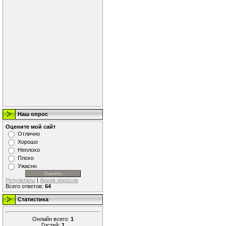
Наш опрос
Оцените мой сайт
Отлично
Хорошо
Неплохо
Плохо
Ужасно
Результаты
|
Архив опросов
Всего ответов:
64
Статистика
Онлайн всего:
1
Гостей:
1