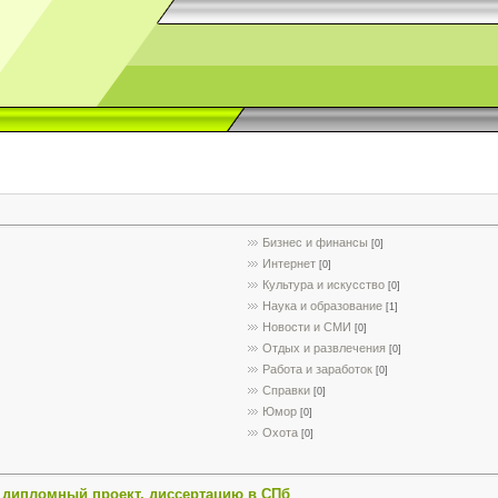
Бизнес и финансы
[0]
Интернет
[0]
Культура и искусство
[0]
Наука и образование
[1]
Новости и СМИ
[0]
Отдых и развлечения
[0]
Работа и заработок
[0]
Справки
[0]
Юмор
[0]
Охота
[0]
, дипломный проект, диссертацию в СПб