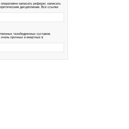
т оперативно написать реферат, написать
теоретическим дисциплинам. Все ссылки
ственных тазобедренных суставов.
 очень прочных и инертных в