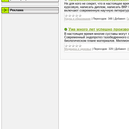
Не для кого не секрет, что в настоящее в
курсовую, написать диплом, написать ВКР.
Реклама
включают современную научную литературу
Наука и образование
|
Переходов:
348
|
Добавил:
Г
Уже много лет успешно произво
В настоящее время многие суставы могут 
Современный эндопротез тазобедренного с
биологическом плане материалов. Миллион
Медицина и здоровье
|
Переходов:
329
|
Добавил:
А