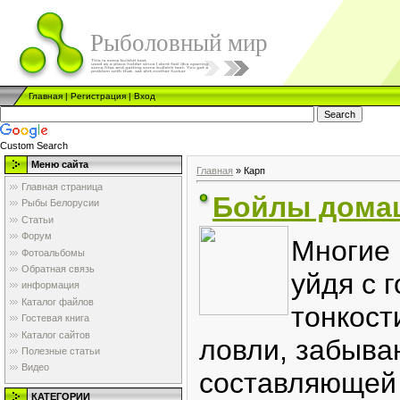
Рыболовный мир
Главная
|
Регистрация
|
Вход
Custom Search
Меню сайта
Главная
»
Карп
Главная страница
Бойлы домаш
Рыбы Белорусии
Статьи
Форум
Многие 
Фотоальбомы
Обратная связь
уйдя с 
информация
Каталог файлов
тонкост
Гостевая книга
Каталог сайтов
ловли, забыва
Полезные статьи
Видео
составляющей 
КАТЕГОРИИ