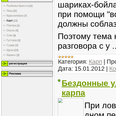
шариках-бойла
Рыбалка Бреста
[11]
Лещ
[11]
при помощи "в
Краснопёрка
[7]
Карп
должны соблаз
[12]
Плотва
[1]
Окунь
[5]
Поэтому тема 
Сом
[4]
Густера
[2]
разговора с у
.
Судак
[2]
Щука
[15]
Карась
[3]
Категория:
Карп
|
Пр
регистрация
Дата:
15.01.2012
|
Ко
Реклама
Бездонные у
карпа
При лов
дном пе