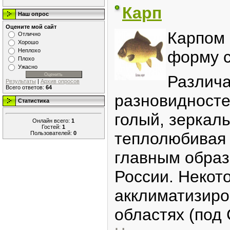
Карп
Наш опрос
Оцените мой сайт
Карпом 
Отлично
Хорошо
Неплохо
форму 
Плохо
Ужасно
Различа
Результаты
|
Архив опросов
Всего ответов:
64
разновидносте
Статистика
голый, зеркал
Онлайн всего:
1
Гостей:
1
теплолюбивая р
Пользователей:
0
главным образ
России. Некот
акклиматизиро
областях (под