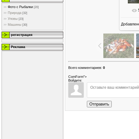
Фото с Рыбалки
[20]
Природа
[32]
Уловы
[23]
Добавлен
Машины
[30]
регистрация
Реклама
Всего комментариев
:
0
ComForm">
Войдите:
Отправить