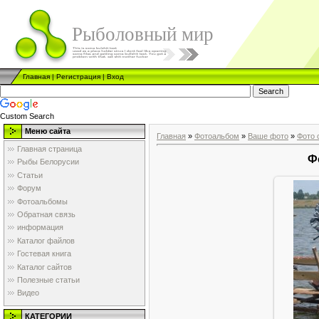
Рыболовный мир
Главная
|
Регистрация
|
Вход
Custom Search
Меню сайта
Главная
»
Фотоальбом
»
Ваше фото
»
Фото 
Главная страница
Ф
Рыбы Белорусии
Статьи
Форум
Фотоальбомы
Обратная связь
информация
Каталог файлов
Гостевая книга
Каталог сайтов
Полезные статьи
Видео
КАТЕГОРИИ