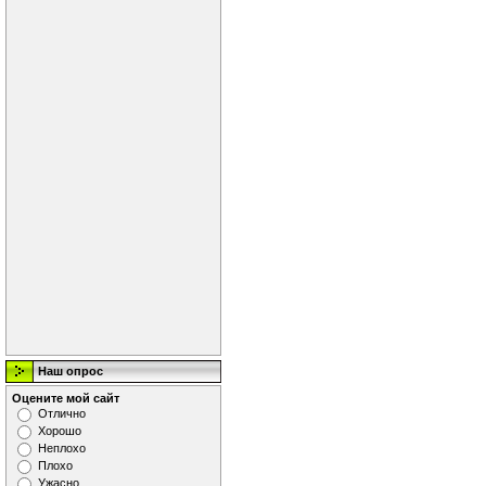
Наш опрос
Оцените мой сайт
Отлично
Хорошо
Неплохо
Плохо
Ужасно