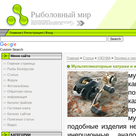
Рыболовный мир
Главная
|
Регистрация
|
Вход
Custom Search
Меню сайта
Главная
»
Статьи
»
УДОЧКА
»
Техника и так
Главная страница
Мультипликаторные катушки и и
Рыбы Белорусии
му
Статьи
Форум
ка
Фотоальбомы
по
Обратная связь
информация
к
Каталог файлов
п
Гостевая книга
Каталог сайтов
му
Полезные статьи
подобные изделия н
Видео
инерционные анал
КАТЕГОРИИ