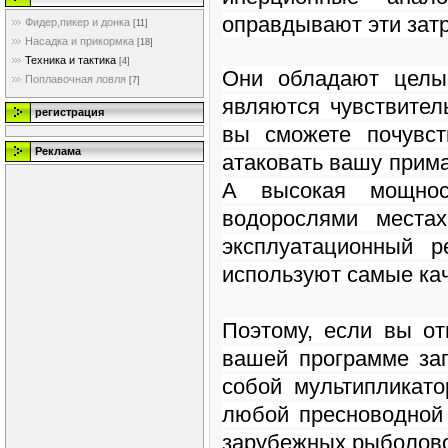
оправдывают эти зат
Фидер,пикер и донка
[11]
Насадка и прикормка
[18]
Техника и тактика
[4]
Они обладают целы
Поплавочная ловля
[7]
являются чувствител
регистрация
вы сможете почувс
Реклама
атаковать вашу прима
А высокая мощнос
водорослями места
эксплуатационный р
используют самые ка
Поэтому, если вы от
вашей программе зап
собой мультипликат
любой пресноводной
зарубежных рыболово