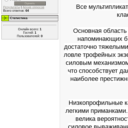
Все мультипликат
Результаты
|
Архив опросов
Всего ответов:
64
кла
Статистика
Основная область
Онлайн всего:
1
Гостей:
1
Пользователей:
0
напоминающих бо
достаточно тяжелыми
ловле трофейных эк
силовым механизмом
что способствует да
наиболее престижны
Низкопрофильные ка
легкими приманками. 
велика вероятнос
силовое вываживани