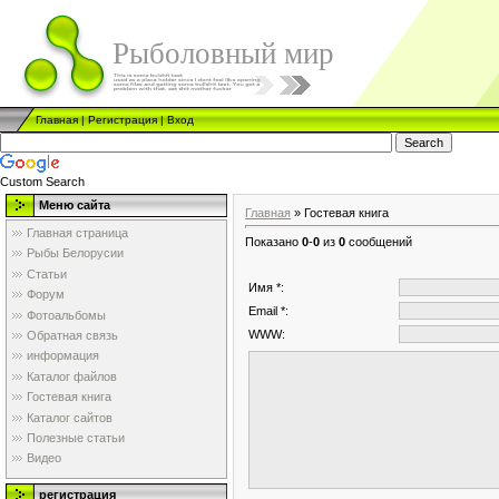
Рыболовный мир
Главная
|
Регистрация
|
Вход
Custom Search
Меню сайта
Главная
»
Гостевая книга
Главная страница
Показано
0
-
0
из
0
сообщений
Рыбы Белорусии
Статьи
Имя *:
Форум
Email *:
Фотоальбомы
WWW:
Обратная связь
информация
Каталог файлов
Гостевая книга
Каталог сайтов
Полезные статьи
Видео
регистрация