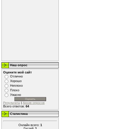
Наш опрос
Оцените мой сайт
Отлично
Хорошо
Неплохо
Плохо
Ужасно
Результаты
|
Архив опросов
Всего ответов:
64
Статистика
Онлайн всего:
1
Гостей:
1