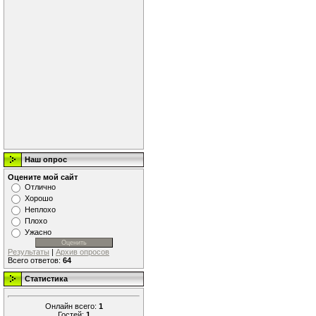
Наш опрос
Оцените мой сайт
Отлично
Хорошо
Неплохо
Плохо
Ужасно
Результаты
|
Архив опросов
Всего ответов:
64
Статистика
Онлайн всего:
1
Гостей:
1